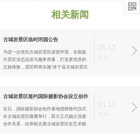

相关新闻
古城岩景区临时闭园公告
05.12
为进一步优化古城岩景区游览环境，全面提
2026
升景区业态品质与服务质量，打造更优质的
文旅体验，景区即将实施“休宁县古城岩景区
基础提升——游客服务中心及配套设施改造
提升工程（EPCO)。为保障工程施工安全、
顺利推进，同时切实维护游客人身安全，经
古城岩景区签约国际摄影协会设立创作
研究决定，景区将实施临时闭园，现将相关
03.13
基地
事宜公告如下：
近日，国际摄影协会创作基地授牌签约仪式
2026
在古城岩景区隆重举行，双方正式确立深度
合作关系，此举标志着古城岩景区在艺术赋
能文旅、影像传播品牌道路上迈出关键一
步，景区将以专业摄影资源为纽带，共同打